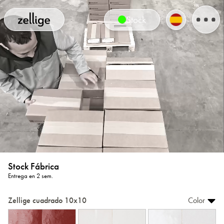
Stock
Stock Fábrica
Entrega en 2 sem.
Zellige cuadrado 10x10
Color
1001
1003
1004
1005
1008