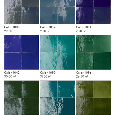
Color 1008
Color 1034
Color 1011
22.50 m²
9.50 m²
7.50 m²
Color 1042
Color 1090
Color 1096
30.00 m²
31.00 m²
26.50 m²