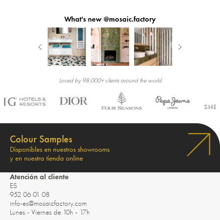
What's new @mosaic.factory
Loved by 98,000+ clients around the world
Colour Samples
Disponibles en nuestros showrooms
y en nuestra tienda online
Atención al cliente
ES
952 06 01 08
info-es@mosaicfactory.com
Lunes - Viernes de 10h - 17h