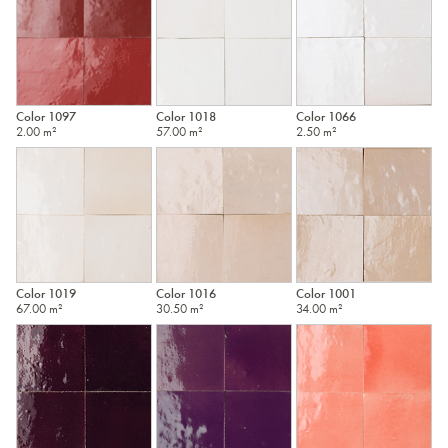
1010
1011
1016
1017
1018
Color 1097
Color 1018
Color 1066
2.00 m²
57.00 m²
2.50 m²
1019
1020
1024
1031
1034
1036
1037
1040
1042
1045
Color 1019
Color 1016
Color 1001
67.00 m²
30.50 m²
34.00 m²
1052
1057
1064
1065
1066
1070
1073
1075
1079
1080